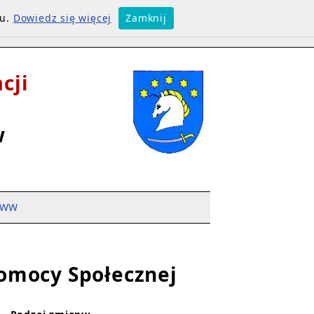
su.
Dowiedz się więcej
Zamknij
cji
w
WW
Pomocy Społecznej