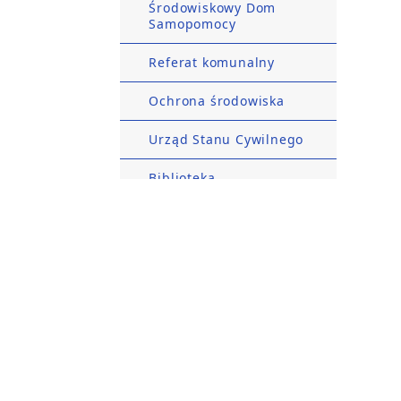
Środowiskowy Dom
Samopomocy
Referat komunalny
Ochrona środowiska
Urząd Stanu Cywilnego
Biblioteka
Petycje
Informacja dla
sygnalistów
×
Rejestry i Ewidencje
Szanowni Państwo!
Pełnomocnik Wójta ds.
W związku z wejściem w życie w dniu 25 maja 2018 roku Roz
rozwiązywania
fizycznych w związku z przetwarzaniem danych osobowych i
problemów
informujemy o zasadach przetwarzania Państwa danych os
alkoholowych