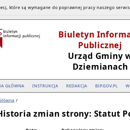
kies), które są wymagane do poprawnej pracy naszego serwi
Biuletyn Informa
Publicznej
Urząd Gminy 
Dziemianach
NA GŁÓWNA
INSTRUKCJA
REDAKCJA
BIP.GOV.PL
W
 Główna
/
Historia zmian strony: Statut 