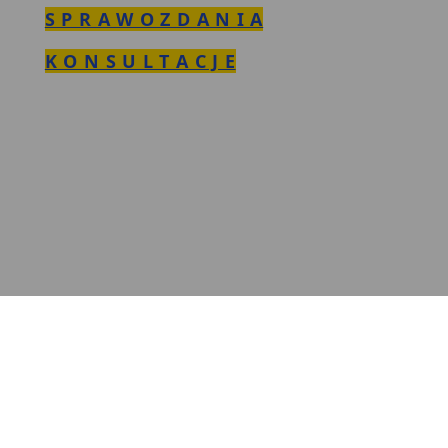
S P R A W O Z D A N I A
K O N S U L T A C J E