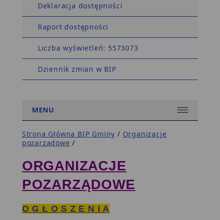
Deklaracja dostępności
Raport dostępności
Liczba wyświetleń: 5573073
Dziennik zmian w BIP
MENU
Strona Główna BIP Gminy
/
Organizacje
pozarządowe
/
ORGANIZACJE
POZARZĄDOWE
O G Ł O S Z E N I A