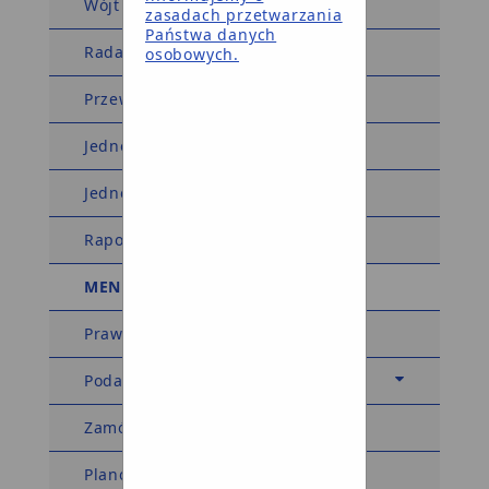
Wójt Gminy
zasadach przetwarzania
Państwa danych
Rada Gminy
osobowych.
Przewodniczący Rady Gminy
Jednostki organizacyjne
Jednostki pomocnicze
Raport o stanie gminy
MENU TEMATYCZNE
Prawo miejscowe
Podatki i opłaty
Zamówienia publiczne
Planowanie przestrzenne