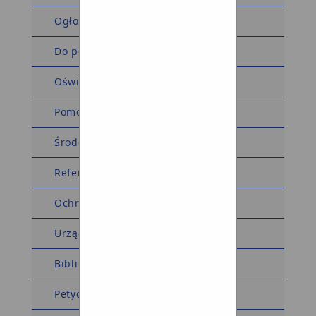
Ogłoszenia i obwieszczenia
Do pobrania
Oświadczenia majątkowe
Pomoc społeczna
Środowiskowy Dom Samopomocy
Referat komunalny
Ochrona środowiska
Urząd Stanu Cywilnego
Biblioteka
Petycje