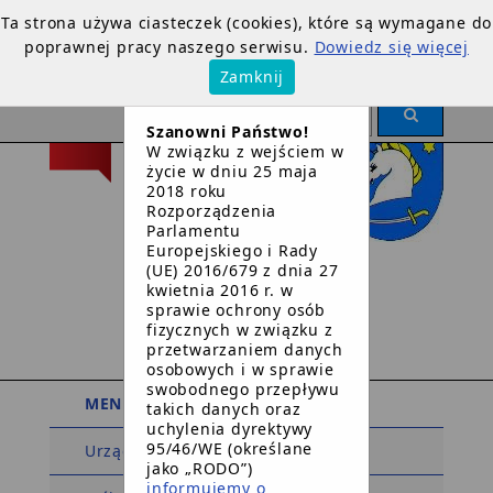
Ta strona używa ciasteczek (cookies), które są wymagane do
poprawnej pracy naszego serwisu.
Dowiedz się więcej
×
Zamknij
OGŁOSZENIE
Szanowni Państwo!
W związku z wejściem w
życie w dniu 25 maja
2018 roku
Rozporządzenia
Parlamentu
Europejskiego i Rady
Urząd Gminy
(UE) 2016/679 z dnia 27
kwietnia 2016 r. w
w
sprawie ochrony osób
Dziemianach
fizycznych w związku z
przetwarzaniem danych
osobowych i w sprawie
swobodnego przepływu
MENU PODMIOTOWE
takich danych oraz
uchylenia dyrektywy
95/46/WE (określane
Urząd Gminy
jako „RODO”)
informujemy o