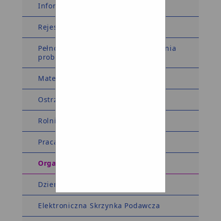
Informacja dla sygnalistów
Rejestry i Ewidencje
Pełnomocnik Wójta ds. rozwiązywania
problemów alkoholowych
Materiały wyborcze
Ostrzeżenia meteorologiczne
Rolnictwo
Praca
Organizacje pozarządowe
Dziennik Ustaw Monitor Polski
Elektroniczna Skrzynka Podawcza