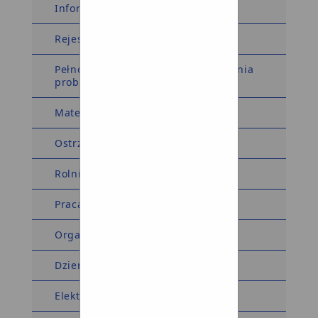
Informacja dla sygnalistów
Rejestry i Ewidencje
Pełnomocnik Wójta ds. rozwiązywania
problemów alkoholowych
Materiały wyborcze
Ostrzeżenia meteorologiczne
Rolnictwo
Praca
Organizacje pozarządowe
Dziennik Ustaw Monitor Polski
Elektroniczna Skrzynka Podawcza