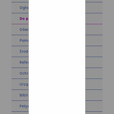
Ogłoszenia i obwieszczenia
Do pobrania
Oświadczenia majątkowe
Pomoc społeczna
Środowiskowy Dom Samopomocy
Referat komunalny
Ochrona środowiska
Urząd Stanu Cywilnego
Biblioteka
Petycje