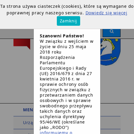
Ta strona używa ciasteczek (cookies), które są wymagane do
poprawnej pracy naszego serwisu.
Dowiedz się więcej
×
Zamknij
OGŁOSZENIE
Szanowni Państwo!
W związku z wejściem w
życie w dniu 25 maja
2018 roku
Rozporządzenia
Parlamentu
Europejskiego i Rady
Urząd Gminy
(UE) 2016/679 z dnia 27
kwietnia 2016 r. w
w
sprawie ochrony osób
Dziemianach
fizycznych w związku z
przetwarzaniem danych
osobowych i w sprawie
swobodnego przepływu
MENU PODMIOTOWE
takich danych oraz
uchylenia dyrektywy
95/46/WE (określane
Urząd Gminy
jako „RODO”)
informujemy o