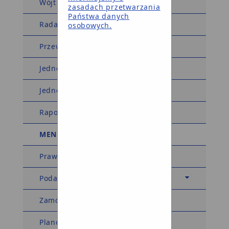
Wójt Gminy
zasadach przetwarzania
Państwa danych
Rada Gminy
osobowych.
Przewodniczący Rady Gminy
Jednostki organizacyjne
Jednostki pomocnicze
Raport o stanie gminy
MENU TEMATYCZNE
Prawo miejscowe
Podatki i opłaty
Zamówienia publiczne
Planowanie przestrzenne