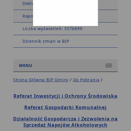
Deklaracja dostępności
Raport dostępności
Liczba wyświetleń: 5576899
Dziennik zmian w BIP
MENU
Strona Główna BIP Gminy
/
Do Pobrania
/
Referat Inwestycji i Ochrony Środowiska
Referat Gospodarki Komunalnej
Działalność Gospodarcza i Zezwolenia na
Sprzedaż Napojów Alkoholowych