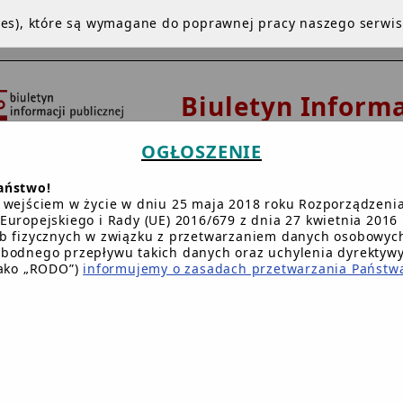
kies), które są wymagane do poprawnej pracy naszego serwi
Biuletyn Informa
Publicznej
OGŁOSZENIE
Urząd Gminy 
aństwo!
Dziemianach
 wejściem w życie w dniu 25 maja 2018 roku Rozporządzeni
Europejskiego i Rady (UE) 2016/679 z dnia 27 kwietnia 2016 
b fizycznych w związku z przetwarzaniem danych osobowych
bodnego przepływu takich danych oraz uchylenia dyrektyw
NA GŁÓWNA
INSTRUKCJA
REDAKCJA
BIP.GOV.PL
W
jako „RODO”)
informujemy o zasadach przetwarzania Państw
Główna BIP Gminy
/
Urząd Gminy
/
Rada Gminy
/
RADA GMINY W DZI