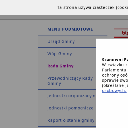
Ta strona używa ciasteczek (coo
MENU PODMIOTOWE
Urząd Gminy
Wójt Gminy
Szanowni P
W związku z
Rada Gminy
Parlamentu 
ochrony osó
Przewodniczący Rady
sprawie swo
Gminy
STRO
(określane 
osobowych.
Jednostki organizacyjne
Strona 
Jednostki pomocnicze
Raport o stanie gminy