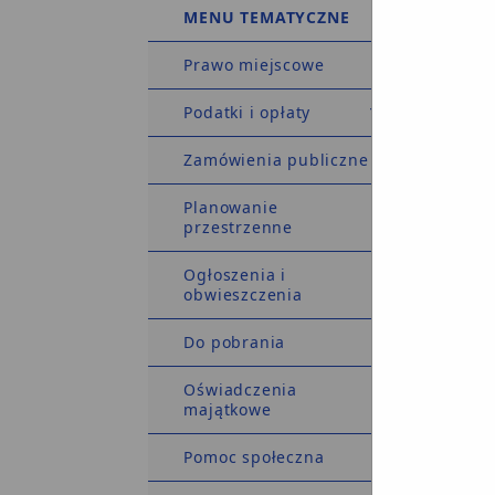
MENU TEMATYCZNE
Prawo miejscowe
Podatki i opłaty
Zamówienia publiczne
Planowanie
przestrzenne
Ogłoszenia i
obwieszczenia
Do pobrania
Oświadczenia
majątkowe
Pomoc społeczna