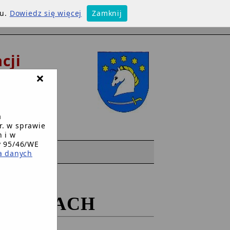
su.
Dowiedz się więcej
Zamknij
cji
×
w
a
r. w sprawie
 i w
y 95/46/WE
WW
a danych
EMIANACH