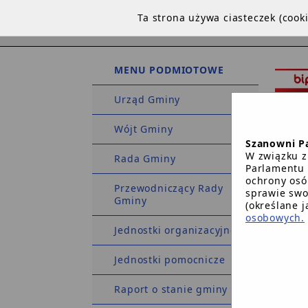
Ta strona używa ciasteczek (coo
MENU PODMIOTOWE
Urząd Gminy
Wójt Gminy
Szanowni P
W związku z
Rada Gminy
Parlamentu 
ochrony osó
Przewodniczący Rady
sprawie swo
Gminy
STRO
(określane 
osobowych.
Jednostki organizacyjne
Strona 
Jednostki pomocnicze
Ko
Raport o stanie gminy
Do właś