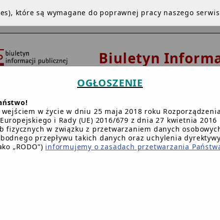
kies), które są wymagane do poprawnej pracy naszego serwi
Biuletyn Informa
Publicznej
OGŁOSZENIE
Urząd Gminy 
aństwo!
Dziemianach
 wejściem w życie w dniu 25 maja 2018 roku Rozporządzeni
Europejskiego i Rady (UE) 2016/679 z dnia 27 kwietnia 2016 
b fizycznych w związku z przetwarzaniem danych osobowych
bodnego przepływu takich danych oraz uchylenia dyrektyw
NA GŁÓWNA
INSTRUKCJA
REDAKCJA
BIP.GOV.PL
W
jako „RODO”)
informujemy o zasadach przetwarzania Państw
Główna BIP Gminy
/
Urząd Gminy
/
Rada Gminy
/
Kompetenc
mpetencje Rady Gminy określa Dz.U.01.142.1591 z dnia 8 m
ciwości Rady Gminy należą wszystkie sprawy pozostające w