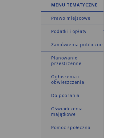
ustawy 
MENU TEMATYCZNE
Prawo miejscowe
Podatki i opłaty
s
Zamówienia publiczne
s
Planowanie
u
przestrzenne
Ogłoszenia i
obwieszczenia
d
Do pobrania
j
Oświadczenia
majątkowe
z
Pomoc społeczna