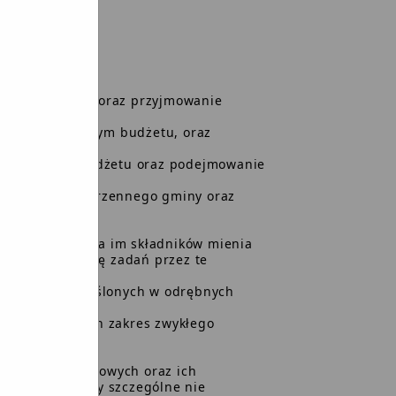
y należy:
 jego działania oraz przyjmowanie
głównym księgowym budżetu, oraz
z wykonania budżetu oraz podejmowanie
 z tego tytułu,
rowania przestrzennego gminy oraz
ad przekazywania im składników mienia
h na realizację zadań przez te
granicach określonych w odrębnych
zekraczających zakres zwykłego
uchomości gruntowych oraz ich
ta, o ile ustawy szczególne nie