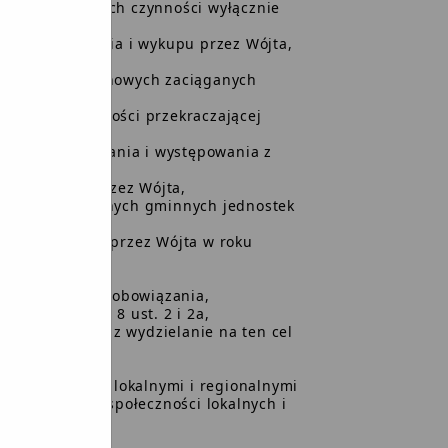
e dokonywać tych czynności wyłącznie
wania, nabywania i wykupu przez Wójta,
tów krótkoterminowych zaciąganych
emontów o wartości przekraczającej
 oraz rozwiazywania i występowania z
ałów i akcji przez Wójta,
tw, zakładów i innych gminnych jednostek
eń udzielanych przez Wójta w roku
lnie zaciagać zobowiązania,
h mowa w art. 8 ust. 2 i 2a,
i gminami oraz wydzielanie na ten cel
łecznościami lokalnymi i regionalnymi
ch zrzeszeń społeczności lokalnych i