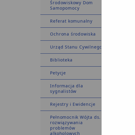
Środowiskowy Dom
Samopomocy
Referat komunalny
Ochrona środowiska
Urząd Stanu Cywilnego
Biblioteka
Petycje
Informacja dla
sygnalistów
Rejestry i Ewidencje
Pełnomocnik Wójta ds.
rozwiązywania
problemów
alkoholowych