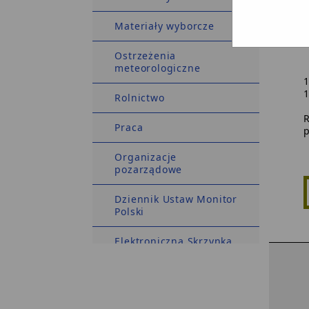
Materiały wyborcze
Ostrzeżenia
meteorologiczne
Rolnictwo
R
Praca
p
Organizacje
pozarządowe
Dziennik Ustaw Monitor
Polski
Elektroniczna Skrzynka
Podawcza
Deklaracja dostępności