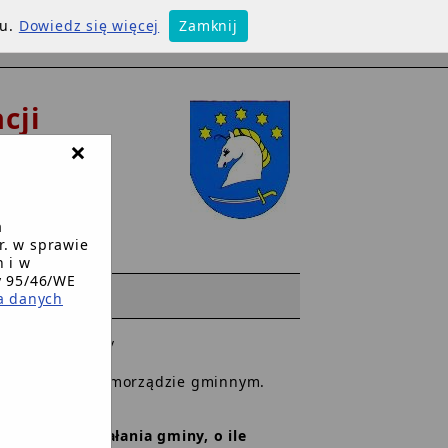
su.
Dowiedz się więcej
Zamknij
cji
×
w
a
r. w sprawie
 i w
y 95/46/WE
WW
a danych
je Rady Gminy
/
arca 1990 r.o samorządzie gminnym.
 zakresie działania gminy, o ile