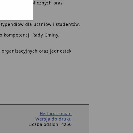
c i placów publicznych oraz
typendiów dla uczniów i studentów,
o kompetencji Rady Gminy.
k organizacyjnych oraz jednostek
.
Historia zmian
Wersja do druku
Liczba odsłon: 4250