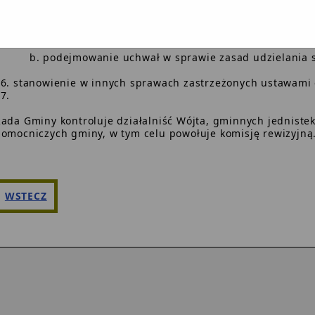
podejmowanie uchwał w sprawach: herbu gminy, nazw uli
wznoszenia pomników,
nadawanie honorowego obywatelstwa gminy,
podejmowanie uchwał w sprawie zasad udzielania s
stanowienie w innych sprawach zastrzeżonych ustawami 
ada Gminy kontroluje działalniść Wójta, gminnych jedniste
omocniczych gminy, w tym celu powołuje komisję rewizyjną
WSTECZ