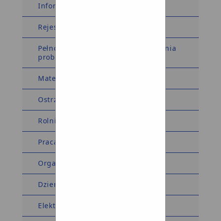
Informacja dla sygnalistów
Rejestry i Ewidencje
Pełnomocnik Wójta ds. rozwiązywania
problemów alkoholowych
Materiały wyborcze
Ostrzeżenia meteorologiczne
Rolnictwo
Praca
Organizacje pozarządowe
Dziennik Ustaw Monitor Polski
Elektroniczna Skrzynka Podawcza