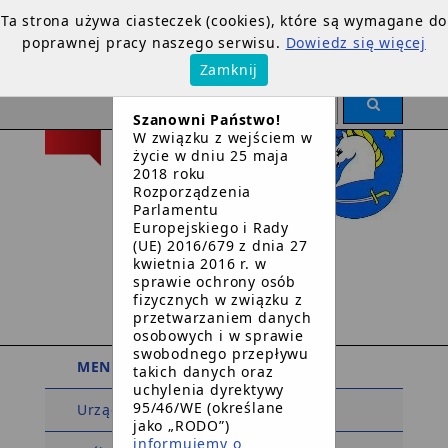
Ta strona używa ciasteczek (cookies), które są wymagane do
poprawnej pracy naszego serwisu.
Dowiedz się więcej
×
Zamknij
OGŁOSZENIE
Szanowni Państwo!
W związku z wejściem w
życie w dniu 25 maja
2018 roku
Rozporządzenia
Parlamentu
Europejskiego i Rady
Urząd Gminy
(UE) 2016/679 z dnia 27
kwietnia 2016 r. w
w
sprawie ochrony osób
Dziemianach
fizycznych w związku z
przetwarzaniem danych
osobowych i w sprawie
swobodnego przepływu
MENU PODMIOTOWE
takich danych oraz
uchylenia dyrektywy
95/46/WE (określane
Urząd Gminy
jako „RODO”)
informujemy o