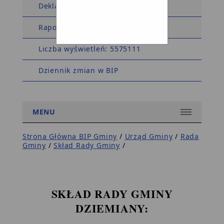
Deklaracja dostępności
Raport dostępności
Liczba wyświetleń: 5575111
Dziennik zmian w BIP
MENU
Strona Główna BIP Gminy
/
Urząd Gminy
/
Rada
Gminy
/
Skład Rady Gminy
/
SKŁAD RADY GMINY
DZIEMIANY: