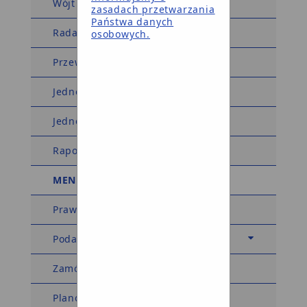
Wójt Gminy
zasadach przetwarzania
Państwa danych
Rada Gminy
osobowych.
Przewodniczący Rady Gminy
Jednostki organizacyjne
Jednostki pomocnicze
Raport o stanie gminy
MENU TEMATYCZNE
Prawo miejscowe
Podatki i opłaty
Zamówienia publiczne
Planowanie przestrzenne