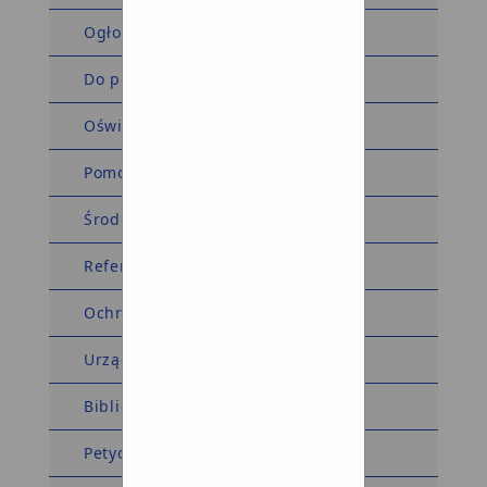
Ogłoszenia i obwieszczenia
Do pobrania
Oświadczenia majątkowe
Pomoc społeczna
Środowiskowy Dom Samopomocy
Referat komunalny
Ochrona środowiska
Urząd Stanu Cywilnego
Biblioteka
Petycje