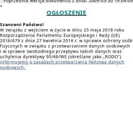
Poprzednia wersja dokumentu z dnia: 2009-03-30 19:04:09
×
OGŁOSZENIE
Szanowni Państwo!
W związku z wejściem w życie w dniu 25 maja 2018 roku
Rozporządzenia Parlamentu Europejskiego i Rady (UE)
2016/679 z dnia 27 kwietnia 2016 r. w sprawie ochrony osób
fizycznych w związku z przetwarzaniem danych osobowych
i w sprawie swobodnego przepływu takich danych oraz
uchylenia dyrektywy 95/46/WE (określane jako „RODO”)
informujemy o zasadach przetwarzania Państwa danych
osobowych.