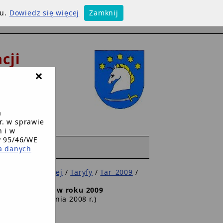
su.
Dowiedz się więcej
Zamknij
cji
×
w
a
r. w sprawie
 i w
y 95/46/WE
WW
a danych
darki Komunalnej
/
Taryfy
/
Tar_2009
/
w obowiązujące w roku 2009
 dnia 23 grudnia 2008 r.)