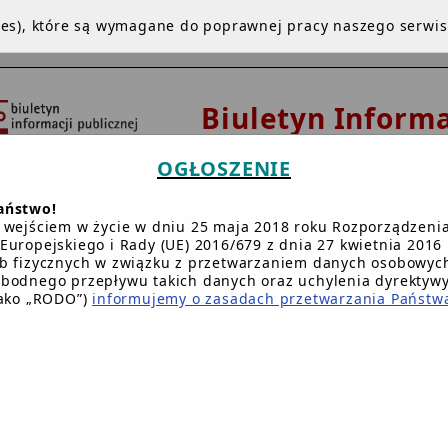
kies), które są wymagane do poprawnej pracy naszego serwi
Biuletyn Informa
Publicznej
OGŁOSZENIE
Urząd Gminy 
aństwo!
Dziemianach
 wejściem w życie w dniu 25 maja 2018 roku Rozporządzeni
Europejskiego i Rady (UE) 2016/679 z dnia 27 kwietnia 2016 
b fizycznych w związku z przetwarzaniem danych osobowych
bodnego przepływu takich danych oraz uchylenia dyrektyw
NA GŁÓWNA
INSTRUKCJA
REDAKCJA
BIP.GOV.PL
W
jako „RODO”)
informujemy o zasadach przetwarzania Państw
Główna BIP Gminy
/
Jednostki Organizacyjne
/
Zespół Gospo
Taryfy za dostarczanie wody i odprowadzanie ściekó
(Uchwała Nr XXIII/116/08 Rady Gminy w Dziemianach z