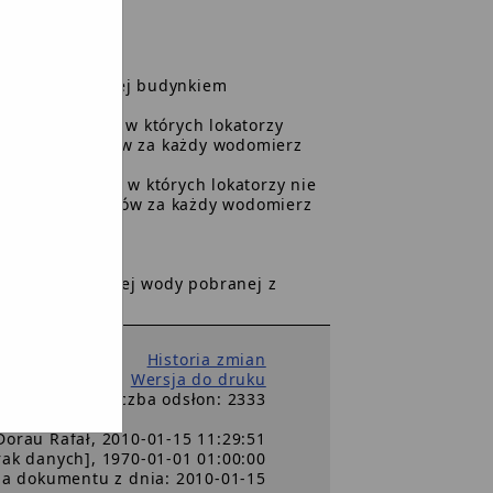
ości zabudowanej budynkiem
/miesiąc brutto
elolokalowych, w których lokatorzy
i odbiór ścieków za każdy wodomierz
elolokalowych, w których lokatorzy nie
 i odbiór ścieków za każdy wodomierz
do ilości zużytej wody pobranej z
Historia zmian
Wersja do druku
Liczba odsłon: 2333
Dorau Rafał, 2010-01-15 11:29:51
brak danych], 1970-01-01 01:00:00
ja dokumentu z dnia: 2010-01-15