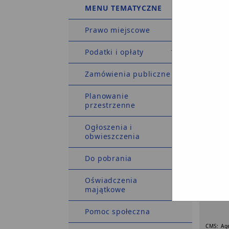
MENU TEMATYCZNE
Prawo miejscowe
Podatki i opłaty
Zamówienia publiczne
Planowanie
przestrzenne
Ogłoszenia i
Wielkoś
obwieszczenia
Urządz
Do pobrania
Oświadczenia
majątkowe
Pomoc społeczna
CMS: Ag