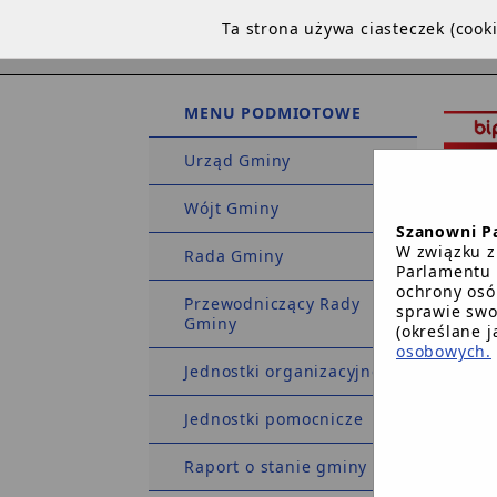
Ta strona używa ciasteczek (coo
MENU PODMIOTOWE
Urząd Gminy
Wójt Gminy
Szanowni P
W związku z
Rada Gminy
Parlamentu 
ochrony osó
Przewodniczący Rady
sprawie swo
Gminy
STRO
(określane 
osobowych.
Jednostki organizacyjne
Strona 
Jednostki pomocnicze
Raport o stanie gminy