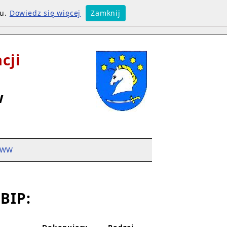
su.
Dowiedz się więcej
Zamknij
cji
w
WW
BIP: