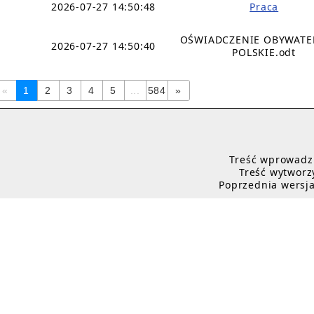
2026-07-27 14:50:48
Praca
OŚWIADCZENIE OBYWAT
2026-07-27 14:50:40
POLSKIE.odt
«
1
2
3
4
5
...
584
»
Treść wprowadził
Treść wytworzy
Poprzednia wersja