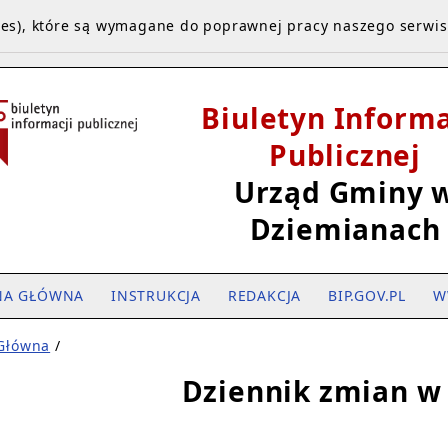
kies), które są wymagane do poprawnej pracy naszego serwi
Biuletyn Informa
Publicznej
Urząd Gminy 
Dziemianach
NA GŁÓWNA
INSTRUKCJA
REDAKCJA
BIP.GOV.PL
W
 Główna
/
Dziennik zmian w 