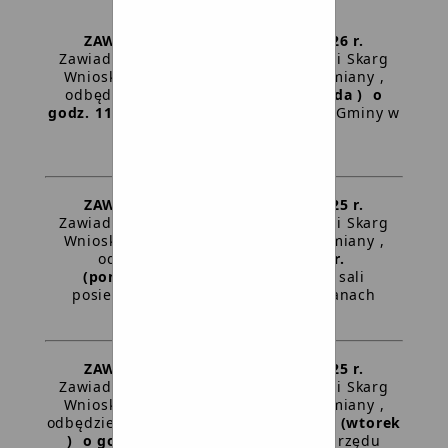
ZAWIADOMIENIE z dnia 19-03-2026 r.
Zawiadamiam, że posiedzenie Komisji Skarg
Wniosków i Petycji Rady Gminy Dziemiany ,
odbędzie się
25 marca 2026 r. (środa ) o
godz. 11:45
w sali posiedzeń Urzędu Gminy w
Dziemianach
Treść zawiadomienia
ZAWIADOMIENIE z dnia 03-12-2025 r.
Zawiadamiam, że posiedzenie Komisji Skarg
Wniosków i Petycji Rady Gminy Dziemiany ,
odbędzie się
15 grudnia 2025 r.
(poniedziałek ) o godz. 14:30
w sali
posiedzeń Urzędu Gminy w Dziemianach
Treść zawiadomienia
ZAWIADOMIENIE z dnia 13-10-2025 r.
Zawiadamiam, że posiedzenie Komisji Skarg
Wniosków i Petycji Rady Gminy Dziemiany ,
odbędzie się
21 października 2025 r. (wtorek
) o godz. 14:30
w sali posiedzeń Urzędu