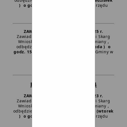
odbędzie się
17 marca 2025 r. (poniedziałek
) o godz. 13:00
w sali posiedzeń Urzędu
Gminy w Dziemianach
Treść zawiadomienia
ZAWIADOMIENIE z dnia 23-01-2025 r.
Zawiadamiam, że posiedzenie Komisji Skarg
Wniosków i Petycji Rady Gminy Dziemiany ,
odbędzie się
29 stycznia 2025 r. (środa ) o
godz. 15:00
w sali posiedzeń Urzędu Gminy w
Dziemianach
Treść zawiadomienia
KADENCJA 2018 - 2024
ZAWIADOMIENIE z dnia 09-10-2023 r.
Zawiadamiam, że posiedzenie Komisji Skarg
Wniosków i Petycji Rady Gminy Dziemiany ,
odbędzie się
10 października 2023 r. (wtorek
) o godz. 19:00
w sali posiedzeń Urzędu
Gminy w Dziemianach