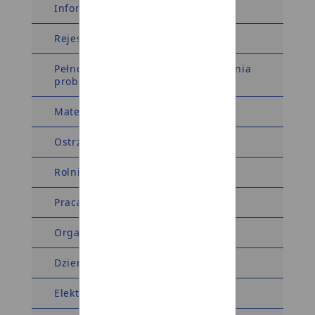
Informacja dla sygnalistów
Rejestry i Ewidencje
Pełnomocnik Wójta ds. rozwiązywania
problemów alkoholowych
Materiały wyborcze
Ostrzeżenia meteorologiczne
Rolnictwo
Praca
Organizacje pozarządowe
Dziennik Ustaw Monitor Polski
Elektroniczna Skrzynka Podawcza