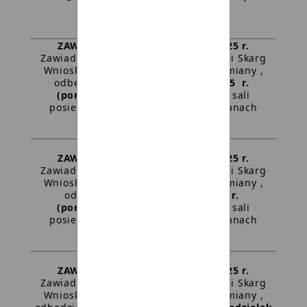
Gminy w Dziemianach
Treść zawiadomienia
ZAWIADOMIENIE z dnia 07-10-2025 r.
Zawiadamiam, że posiedzenie Komisji Skarg
Wniosków i Petycji Rady Gminy Dziemiany ,
odbędzie się
13 października 2025 r.
(poniedziałek ) o godz. 14:00
w sali
posiedzeń Urzędu Gminy w Dziemianach
Treść zawiadomienia
ZAWIADOMIENIE z dnia 16-09-2025 r.
Zawiadamiam, że posiedzenie Komisji Skarg
Wniosków i Petycji Rady Gminy Dziemiany ,
odbędzie się
22 września 2025 r.
(poniedziałek ) o godz. 14:30
w sali
posiedzeń Urzędu Gminy w Dziemianach
Treść zawiadomienia
ZAWIADOMIENIE z dnia 10-03-2025 r.
Zawiadamiam, że posiedzenie Komisji Skarg
Wniosków i Petycji Rady Gminy Dziemiany ,