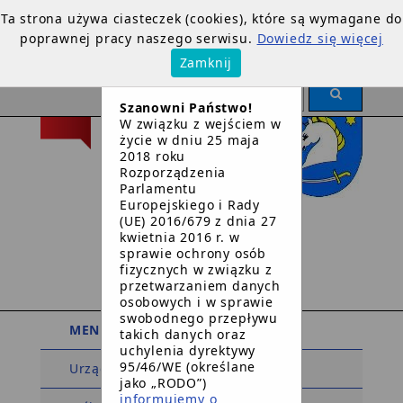
Ta strona używa ciasteczek (cookies), które są wymagane do
poprawnej pracy naszego serwisu.
Dowiedz się więcej
×
Zamknij
OGŁOSZENIE
Szanowni Państwo!
W związku z wejściem w
życie w dniu 25 maja
2018 roku
Rozporządzenia
Parlamentu
Europejskiego i Rady
Urząd Gminy
(UE) 2016/679 z dnia 27
kwietnia 2016 r. w
w
sprawie ochrony osób
Dziemianach
fizycznych w związku z
przetwarzaniem danych
osobowych i w sprawie
swobodnego przepływu
MENU PODMIOTOWE
takich danych oraz
uchylenia dyrektywy
95/46/WE (określane
Urząd Gminy
jako „RODO”)
informujemy o