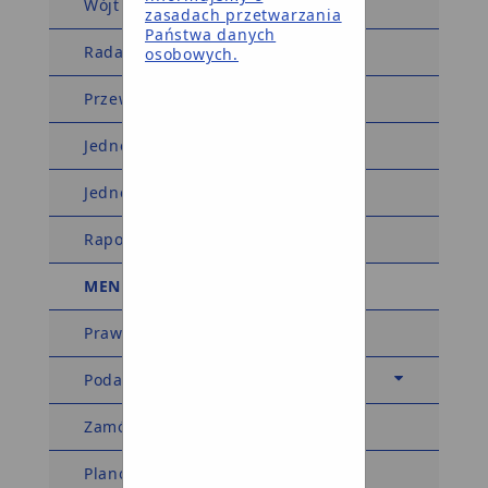
Wójt Gminy
zasadach przetwarzania
Państwa danych
Rada Gminy
osobowych.
Przewodniczący Rady Gminy
Jednostki organizacyjne
Jednostki pomocnicze
Raport o stanie gminy
MENU TEMATYCZNE
Prawo miejscowe
Podatki i opłaty
Zamówienia publiczne
Planowanie przestrzenne