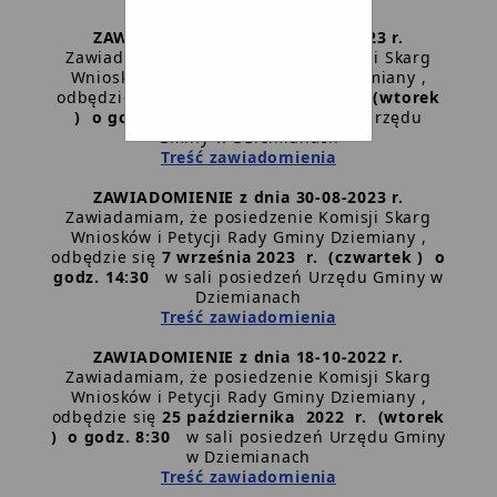
ZAWIADOMIENIE z dnia 26-09-2023 r.
Zawiadamiam, że posiedzenie Komisji Skarg
Wniosków i Petycji Rady Gminy Dziemiany ,
odbędzie się
3 października 2023 r. (wtorek
) o godz. 13:30
w sali posiedzeń Urzędu
Gminy w Dziemianach
Treść zawiadomienia
ZAWIADOMIENIE z dnia 30-08-2023 r.
Zawiadamiam, że posiedzenie Komisji Skarg
Wniosków i Petycji Rady Gminy Dziemiany ,
odbędzie się
7 września 2023 r. (czwartek ) o
godz. 14:30
w sali posiedzeń Urzędu Gminy w
Dziemianach
Treść zawiadomienia
ZAWIADOMIENIE z dnia 18-10-2022 r.
Zawiadamiam, że posiedzenie Komisji Skarg
Wniosków i Petycji Rady Gminy Dziemiany ,
odbędzie się
25 października 2022 r. (wtorek
) o godz. 8:30
w sali posiedzeń Urzędu Gminy
w Dziemianach
Treść zawiadomienia