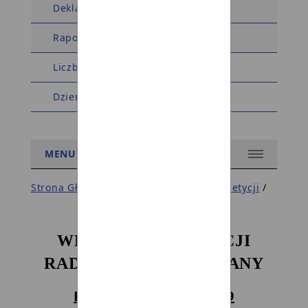
Deklaracja dostępności
Raport dostępności
Liczba wyświetleń: 5574224
Dziennik zmian w BIP
MENU
Strona Główna BIP Gminy
/
wnioskow_petycji
/
KOMISJA SKARG,
WNIOSKÓW I PETYCJI
RADY GMINY DZIEMIANY
KADENCJA 2024 - 2029