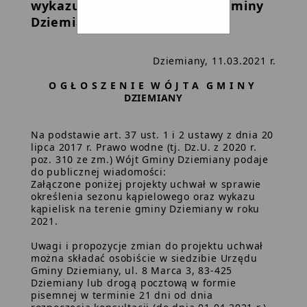
wykazu kąpielisk na terenie Gminy
Dziemiany w roku 2021
Dziemiany, 11.03.2021 r.
O G Ł O S Z E N I E W Ó J T A G M I N Y
DZIEMIANY
Na podstawie art. 37 ust. 1 i 2 ustawy z dnia 20
lipca 2017 r. Prawo wodne (tj. Dz.U. z 2020 r.
poz. 310 ze zm.) Wójt Gminy Dziemiany podaje
do publicznej wiadomości:
Załączone poniżej projekty uchwał w sprawie
określenia sezonu kąpielowego oraz wykazu
kąpielisk na terenie gminy Dziemiany w roku
2021.
Uwagi i propozycje zmian do projektu uchwał
można składać osobiście w siedzibie Urzędu
Gminy Dziemiany, ul. 8 Marca 3, 83-425
Dziemiany lub drogą pocztową w formie
pisemnej w terminie 21 dni od dnia