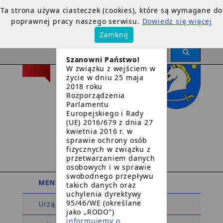
Ta strona używa ciasteczek (cookies), które są wymagane do
poprawnej pracy naszego serwisu.
Dowiedz się więcej
×
Zamknij
OGŁOSZENIE
Szanowni Państwo!
W związku z wejściem w
życie w dniu 25 maja
2018 roku
Rozporządzenia
Parlamentu
Europejskiego i Rady
Urząd Gminy
(UE) 2016/679 z dnia 27
kwietnia 2016 r. w
w
sprawie ochrony osób
Dziemianach
fizycznych w związku z
przetwarzaniem danych
osobowych i w sprawie
swobodnego przepływu
MENU PODMIOTOWE
takich danych oraz
uchylenia dyrektywy
95/46/WE (określane
Urząd Gminy
jako „RODO”)
informujemy o