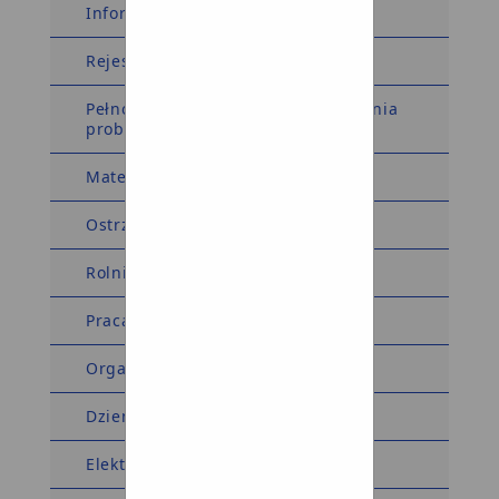
Informacja dla sygnalistów
Rejestry i Ewidencje
Pełnomocnik Wójta ds. rozwiązywania
problemów alkoholowych
Materiały wyborcze
Ostrzeżenia meteorologiczne
Rolnictwo
Praca
Organizacje pozarządowe
Dziennik Ustaw Monitor Polski
Elektroniczna Skrzynka Podawcza