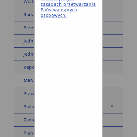
Wójt Gminy
zasadach przetwarzania
Państwa danych
Rada Gminy
osobowych.
Przewodniczący Rady Gminy
Jednostki organizacyjne
Jednostki pomocnicze
Raport o stanie gminy
MENU TEMATYCZNE
Prawo miejscowe
Podatki i opłaty
Zamówienia publiczne
Planowanie przestrzenne