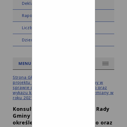
Deklaracja dostępności
Raport dostępności
Liczba wyświetleń: 5576882
Dziennik zmian w BIP
MENU
Strona Główna BIP Gminy
/
Konsultacje
projektu uchwały Rady Gminy Dziemiany w
sprawie określenia sezonu kąpielowego oraz
wykazu kąpielisk na terenie Gminy Dziemiany w
roku 2021
/
Konsultacje projektu uchwały Rady
Gminy Dziemiany w sprawie
określenia sezonu kąpielowego oraz