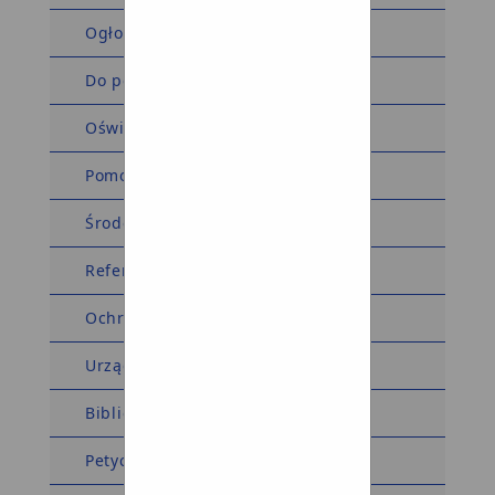
Ogłoszenia i obwieszczenia
Do pobrania
Oświadczenia majątkowe
Pomoc społeczna
Środowiskowy Dom Samopomocy
Referat komunalny
Ochrona środowiska
Urząd Stanu Cywilnego
Biblioteka
Petycje