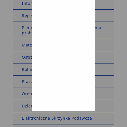
Informacja dla sygnalistów
Rejestry i Ewidencje
Pełnomocnik Wójta ds. rozwiązywania
problemów alkoholowych
Materiały wyborcze
Ostrzeżenia meteorologiczne
Rolnictwo
Praca
Organizacje pozarządowe
Dziennik Ustaw Monitor Polski
Elektroniczna Skrzynka Podawcza