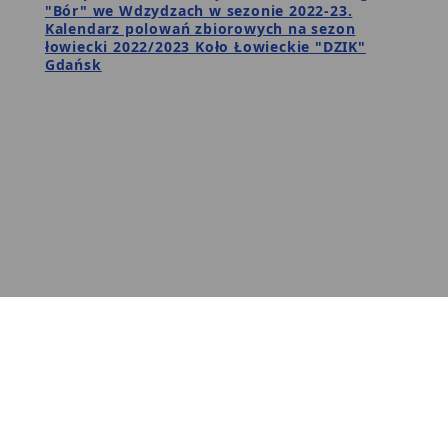
"Bór" we Wdzydzach w sezonie 2022-23.
Kalendarz polowań zbiorowych na sezon
łowiecki 2022/2023 Koło Łowieckie "DZIK"
Gdańsk