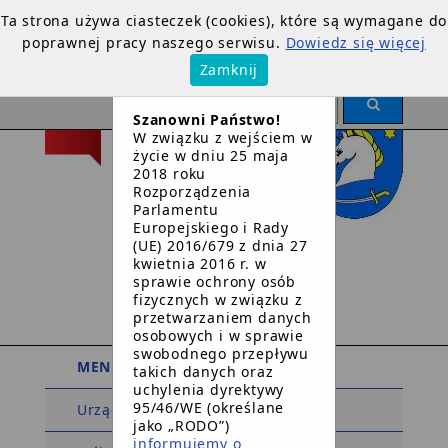
Ta strona używa ciasteczek (cookies), które są wymagane do
poprawnej pracy naszego serwisu.
Dowiedz się więcej
×
Zamknij
OGŁOSZENIE
Szanowni Państwo!
W związku z wejściem w
życie w dniu 25 maja
2018 roku
Rozporządzenia
Parlamentu
Europejskiego i Rady
Urząd Gminy
(UE) 2016/679 z dnia 27
kwietnia 2016 r. w
w
sprawie ochrony osób
Dziemianach
fizycznych w związku z
przetwarzaniem danych
osobowych i w sprawie
swobodnego przepływu
MENU PODMIOTOWE
takich danych oraz
uchylenia dyrektywy
95/46/WE (określane
Urząd Gminy
jako „RODO”)
informujemy o