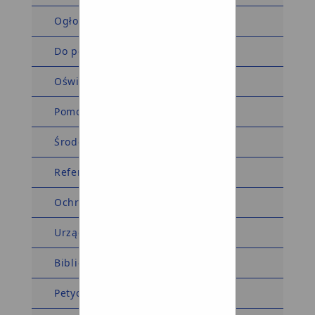
Ogłoszenia i obwieszczenia
Do pobrania
Oświadczenia majątkowe
Pomoc społeczna
Środowiskowy Dom Samopomocy
Referat komunalny
Ochrona środowiska
Urząd Stanu Cywilnego
Biblioteka
Petycje