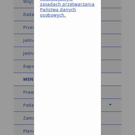
Wójt Gminy
zasadach przetwarzania
Państwa danych
Rada Gminy
osobowych.
Przewodniczący Rady Gminy
Jednostki organizacyjne
Jednostki pomocnicze
Raport o stanie gminy
MENU TEMATYCZNE
Prawo miejscowe
Podatki i opłaty
Zamówienia publiczne
Planowanie przestrzenne