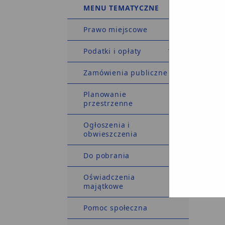
MENU TEMATYCZNE
Prawo miejscowe
Podatki i opłaty
Zamówienia publiczne
Planowanie
przestrzenne
Ogłoszenia i
obwieszczenia
Do pobrania
CMS: Ag
Oświadczenia
System 
majątkowe
Pomoc społeczna