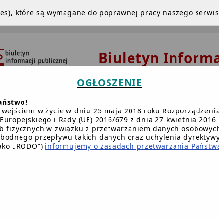
kies), które są wymagane do poprawnej pracy naszego serwi
Biuletyn Informa
Publicznej
OGŁOSZENIE
Urząd Gminy 
aństwo!
Dziemianach
 wejściem w życie w dniu 25 maja 2018 roku Rozporządzeni
Europejskiego i Rady (UE) 2016/679 z dnia 27 kwietnia 2016 
b fizycznych w związku z przetwarzaniem danych osobowych
bodnego przepływu takich danych oraz uchylenia dyrektyw
NA GŁÓWNA
INSTRUKCJA
REDAKCJA
BIP.GOV.PL
W
jako „RODO”)
informujemy o zasadach przetwarzania Państw
Główna BIP Gminy
/
Godz_przyjec
/
WÓJT GMINY DZIEMIANY PRZYJM
W SPRAWACH SKARG I 