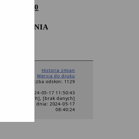
00 DO 12:00
 SPOTKANIA
-16:00
 DO 15:30
Historia zmian
Wersja do druku
Liczba odsłon: 1129
Dorau Rafał, 2024-05-17 11:50:43
(a): [brak danych], [brak danych]
ja dokumentu z dnia: 2024-05-17
08:40:24