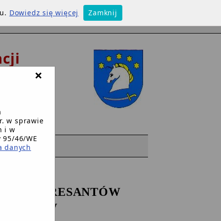
su.
Dowiedz się więcej
Zamknij
cji
×
w
a
r. w sprawie
 i w
y 95/46/WE
WW
a danych
UJE INTERESANTÓW
WNIOSKÓW