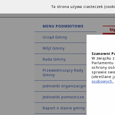
Ta strona używa ciasteczek (coo
MENU PODMIOTOWE
Urząd Gminy
Wójt Gminy
Szanowni P
W związku z
Rada Gminy
Parlamentu 
ochrony osó
Przewodniczący Rady
sprawie swo
Gminy
STRO
(określane 
osobowych.
Jednostki organizacyjne
Strona 
Jednostki pomocnicze
Raport o stanie gminy