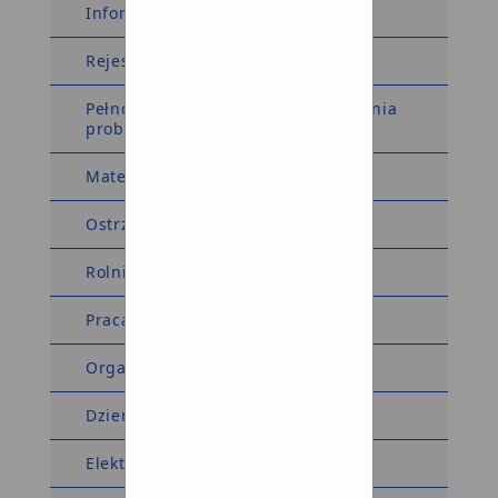
Informacja dla sygnalistów
Rejestry i Ewidencje
Pełnomocnik Wójta ds. rozwiązywania
problemów alkoholowych
Materiały wyborcze
Ostrzeżenia meteorologiczne
Rolnictwo
Praca
Organizacje pozarządowe
Dziennik Ustaw Monitor Polski
Elektroniczna Skrzynka Podawcza