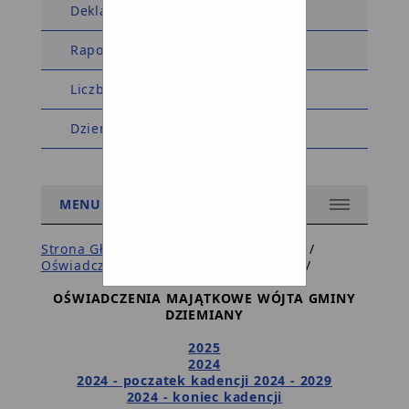
Deklaracja dostępności
Raport dostępności
Liczba wyświetleń: 5576653
Dziennik zmian w BIP
MENU
Strona Główna BIP Gminy
/
Wójt Gminy
/
Oświadczenie Majątkowe Wójta Gminy
/
OŚWIADCZENIA MAJĄTKOWE WÓJTA GMINY
DZIEMIANY
2025
2024
2024 - poczatek kadencji 2024 - 2029
2024 - koniec kadencji