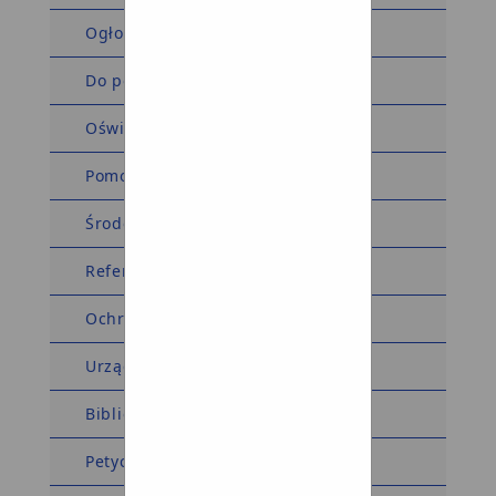
Ogłoszenia i obwieszczenia
Do pobrania
Oświadczenia majątkowe
Pomoc społeczna
Środowiskowy Dom Samopomocy
Referat komunalny
Ochrona środowiska
Urząd Stanu Cywilnego
Biblioteka
Petycje