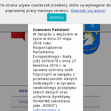
Ta strona używa ciasteczek (cookies), które są wymagane do
poprawnej pracy naszego serwisu.
Dowiedz się więcej
×
Zamknij
OGŁOSZENIE
Szanowni Państwo!
W związku z wejściem w
życie w dniu 25 maja
2018 roku
Rozporządzenia
Parlamentu
Europejskiego i Rady
Urząd Gminy
(UE) 2016/679 z dnia 27
kwietnia 2016 r. w
w
sprawie ochrony osób
Dziemianach
fizycznych w związku z
przetwarzaniem danych
osobowych i w sprawie
swobodnego przepływu
MENU PODMIOTOWE
takich danych oraz
uchylenia dyrektywy
95/46/WE (określane
Urząd Gminy
jako „RODO”)
informujemy o