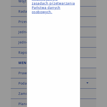
Wójt Gminy
zasadach przetwarzania
Państwa danych
Rada Gminy
osobowych.
Przewodniczący Rady Gminy
Jednostki organizacyjne
Jednostki pomocnicze
Raport o stanie gminy
MENU TEMATYCZNE
Prawo miejscowe
Podatki i opłaty
Zamówienia publiczne
Planowanie przestrzenne