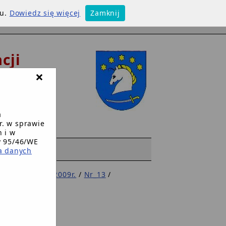
su.
Dowiedz się więcej
Zamknij
cji
×
w
a
r. w sprawie
 i w
y 95/46/WE
WW
a danych
bwieszczenia 2009r.
/
Nr_13
/