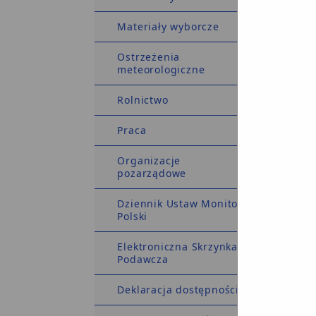
Materiały wyborcze
Ostrzeżenia
meteorologiczne
Rolnictwo
Praca
Organizacje
pozarządowe
Dziennik Ustaw Monitor
Polski
Elektroniczna Skrzynka
Podawcza
Deklaracja dostępności