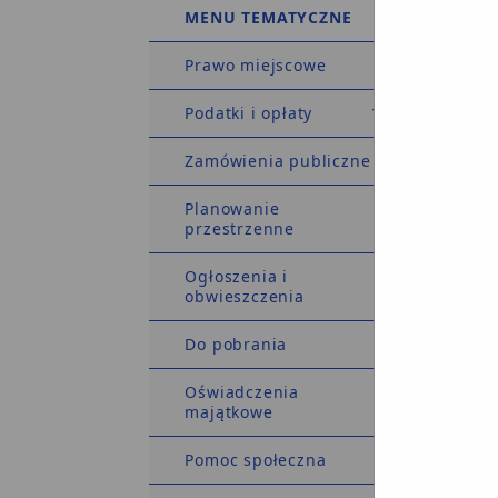
MENU TEMATYCZNE
Prawo miejscowe
Podatki i opłaty
Zamówienia publiczne
Planowanie
przestrzenne
Ogłoszenia i
obwieszczenia
Do pobrania
Oświadczenia
majątkowe
Pomoc społeczna