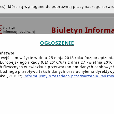
kies), które są wymagane do poprawnej pracy naszego serwi
Biuletyn Informa
Publicznej
OGŁOSZENIE
Urząd Gminy 
aństwo!
Dziemianach
 wejściem w życie w dniu 25 maja 2018 roku Rozporządzeni
Europejskiego i Rady (UE) 2016/679 z dnia 27 kwietnia 2016 
b fizycznych w związku z przetwarzaniem danych osobowych
bodnego przepływu takich danych oraz uchylenia dyrektyw
NA GŁÓWNA
INSTRUKCJA
REDAKCJA
BIP.GOV.PL
W
jako „RODO”)
informujemy o zasadach przetwarzania Państw
Główna BIP Gminy
/
Ochrona środowiska
/
Obwieszczenia
/
O