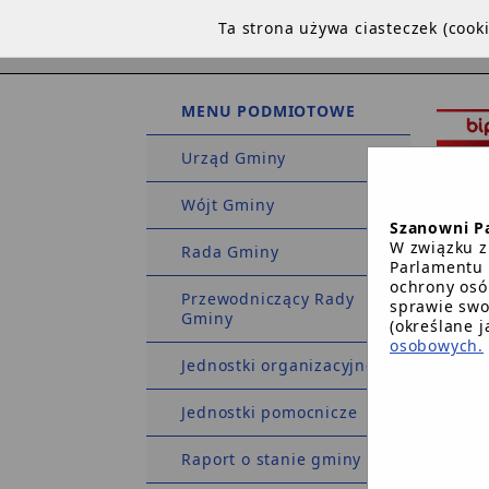
Ta strona używa ciasteczek (coo
MENU PODMIOTOWE
Urząd Gminy
Wójt Gminy
Szanowni P
W związku z
Rada Gminy
Parlamentu 
ochrony osó
Przewodniczący Rady
sprawie swo
Gminy
STRO
(określane 
osobowych.
Jednostki organizacyjne
Strona 
Jednostki pomocnicze
Raport o stanie gminy