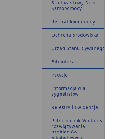
Środowiskowy Dom
Samopomocy
Referat komunalny
Ochrona środowiska
Urząd Stanu Cywilnego
Biblioteka
Petycje
Informacja dla
sygnalistów
Rejestry i Ewidencje
Pełnomocnik Wójta ds.
rozwiązywania
problemów
alkoholowych