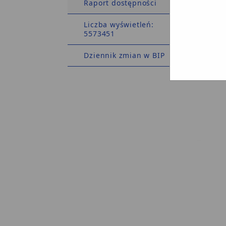
Raport dostępności
Liczba wyświetleń:
5573451
Dziennik zmian w BIP