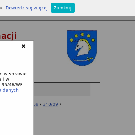
su.
Dowiedz się więcej
Zamknij
acji
×
 w
h
a
r. w sprawie
 i w
y 95/46/WE
WW
a danych
/
Zarz. Wójta 2009
/
310/09
/