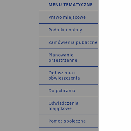
MENU TEMATYCZNE
w spraw
Prawo miejscowe
Na pods
gminnym
Podatki i opłaty
Zamówienia publiczne
Powołuj
Planowanie
przestrzenne
Ogłoszenia i
obwieszczenia
Do pobrania
Oświadczenia
majątkowe
r
Pomoc społeczna