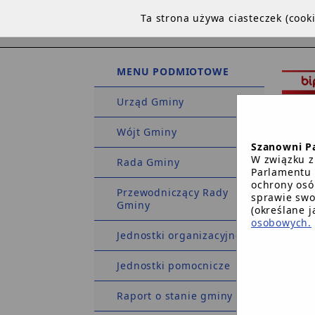
Ta strona używa ciasteczek (coo
MENU PODMIOTOWE
Urząd Gminy
Wójt Gminy
Szanowni P
W związku z
Rada Gminy
Parlamentu 
ochrony osó
Przewodniczący Rady
sprawie swo
Gminy
STRO
(określane 
osobowych.
Jednostki organizacyjne
Strona 
Jednostki pomocnicze
Raport o stanie gminy