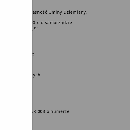
tanowiącego własność Gminy Dziemiany.
nia 8 marca 1990 r. o samorządzie
się,
co następuje:
jącym składzie:
 Gminy
 Służb Publicznych
żarniczego STAR 003 o numerze