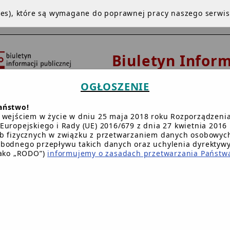
kies), które są wymagane do poprawnej pracy naszego serwi
Biuletyn Inform
Publicznej
OGŁOSZENIE
Urząd Gminy
aństwo!
Dziemianac
 wejściem w życie w dniu 25 maja 2018 roku Rozporządzeni
Europejskiego i Rady (UE) 2016/679 z dnia 27 kwietnia 2016 
b fizycznych w związku z przetwarzaniem danych osobowych
bodnego przepływu takich danych oraz uchylenia dyrektyw
NA GŁÓWNA
INSTRUKCJA
REDAKCJA
BIP.GOV.PL
W
jako „RODO”)
informujemy o zasadach przetwarzania Państw
Główna BIP Gminy
/
Wójt Gminy
/
Zarządzenia Wójta Gminy
Zarządzenie Nr 310/09
Wójta Gminy Dziemiany
z dnia 30 czerwca 2009 r.