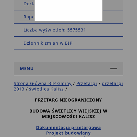
Deklaracja dostępności
Raport dostępności
Liczba wyświetleń: 5575531
Dziennik zmian w BIP
MENU
Strona Główna BIP Gminy
/
Przetargi
/
przetargi
2013
/
świetlica Kalisz
/
PRZETARG NIEOGRANICZONY
BUDOWA ŚWIETLICY WIEJSKIEJ W
MIEJSCOWOŚCI KALISZ
Dokumentacja przetargowa
Projekt budowlany