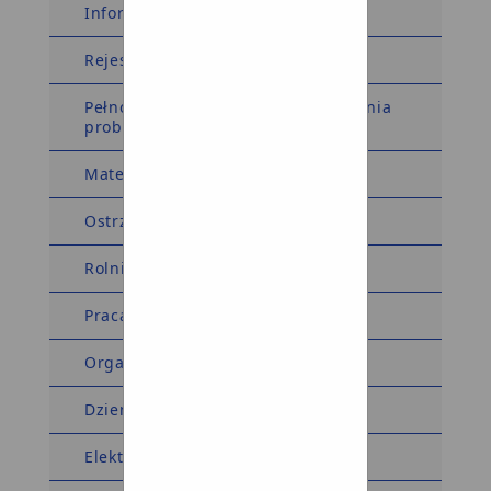
Informacja dla sygnalistów
Rejestry i Ewidencje
Pełnomocnik Wójta ds. rozwiązywania
problemów alkoholowych
Materiały wyborcze
Ostrzeżenia meteorologiczne
Rolnictwo
Praca
Organizacje pozarządowe
Dziennik Ustaw Monitor Polski
Elektroniczna Skrzynka Podawcza