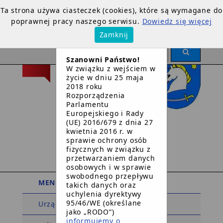
Ta strona używa ciasteczek (cookies), które są wymagane do
poprawnej pracy naszego serwisu.
Dowiedz się więcej
×
Zamknij
OGŁOSZENIE
Szanowni Państwo!
W związku z wejściem w
życie w dniu 25 maja
2018 roku
Rozporządzenia
Parlamentu
Europejskiego i Rady
Urząd Gminy
(UE) 2016/679 z dnia 27
kwietnia 2016 r. w
w
sprawie ochrony osób
Dziemianach
fizycznych w związku z
przetwarzaniem danych
osobowych i w sprawie
swobodnego przepływu
MENU PODMIOTOWE
takich danych oraz
uchylenia dyrektywy
95/46/WE (określane
Urząd Gminy
jako „RODO”)
informujemy o