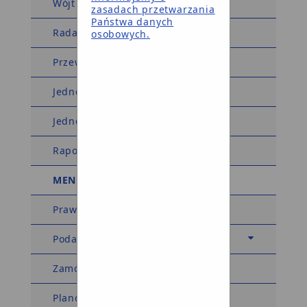
Wójt Gminy
zasadach przetwarzania
Państwa danych
Rada Gminy
osobowych.
Przewodniczący Rady Gminy
Jednostki organizacyjne
Jednostki pomocnicze
Raport o stanie gminy
MENU TEMATYCZNE
Prawo miejscowe
Podatki i opłaty
Zamówienia publiczne
Planowanie przestrzenne