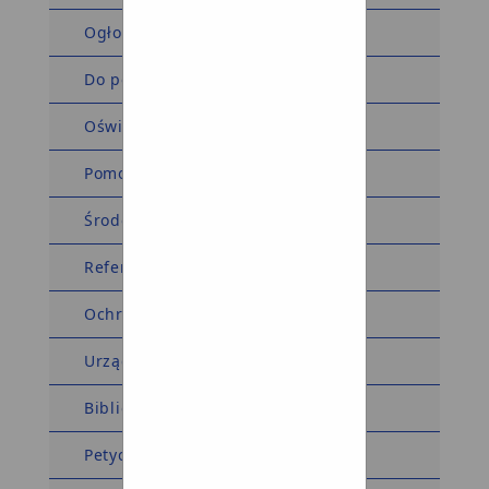
Ogłoszenia i obwieszczenia
Do pobrania
Oświadczenia majątkowe
Pomoc społeczna
Środowiskowy Dom Samopomocy
Referat komunalny
Ochrona środowiska
Urząd Stanu Cywilnego
Biblioteka
Petycje