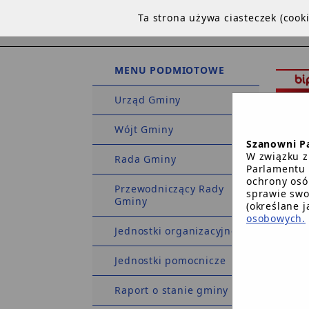
Ta strona używa ciasteczek (coo
MENU PODMIOTOWE
Urząd Gminy
Wójt Gminy
Szanowni P
W związku z
Rada Gminy
Parlamentu 
ochrony osó
Przewodniczący Rady
sprawie swo
Gminy
STRO
(określane 
osobowych.
Jednostki organizacyjne
Strona 
Jednostki pomocnicze
Raport o stanie gminy