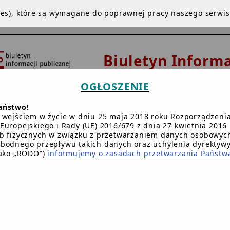
kies), które są wymagane do poprawnej pracy naszego serwi
Biuletyn Informa
Publicznej
OGŁOSZENIE
Urząd Gminy 
aństwo!
Dziemianach
 wejściem w życie w dniu 25 maja 2018 roku Rozporządzeni
Europejskiego i Rady (UE) 2016/679 z dnia 27 kwietnia 2016 
b fizycznych w związku z przetwarzaniem danych osobowych
bodnego przepływu takich danych oraz uchylenia dyrektyw
NA GŁÓWNA
INSTRUKCJA
REDAKCJA
BIP.GOV.PL
W
jako „RODO”)
informujemy o zasadach przetwarzania Państw
Główna BIP Gminy
/
Wójt Gminy
/
Zarządzenia Wójta Gminy
Zarządzenie nr 12/03
Wójta Gminy w Dziemianac
z dnia 14 stycznia 2003 r.
.