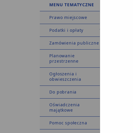
w spra
MENU TEMATYCZNE
Prawo miejscowe
Na pod
Dz. U. 
Podatki i opłaty
spraw
stano
Zamówienia publiczne
Planowanie
przestrzenne
Ogłoszenia i
obwieszczenia
Do pobrania
Oświadczenia
majątkowe
Celem 
Pomoc społeczna