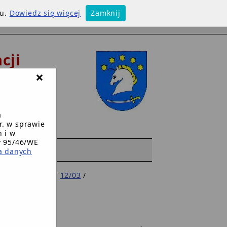
su.
Dowiedz się więcej
Zamknij
cji
×
w
a
r. w sprawie
 i w
y 95/46/WE
WW
a danych
/
Zarz. W. 2003
/
12/03
/
h