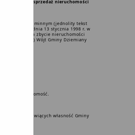
przetargów na sprzedaż nieruchomości
iemiany
 o samorządzie gminnym (jednolity tekst
dy Ministrów z dnia 13 stycznia 1998 r. w
a przetargów na zbycie nieruchomości
. Nr 9, poz. 30) Wójt Gminy Dziemiany
ładzie:
niczący
ek
łonek
ana jest nieruchomość.
uchomości stanowiących własność Gminy