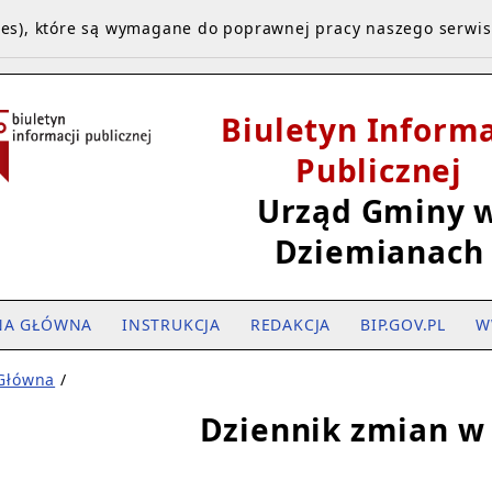
kies), które są wymagane do poprawnej pracy naszego serwi
Biuletyn Informa
Publicznej
Urząd Gminy 
Dziemianach
NA GŁÓWNA
INSTRUKCJA
REDAKCJA
BIP.GOV.PL
W
 Główna
/
Dziennik zmian w 