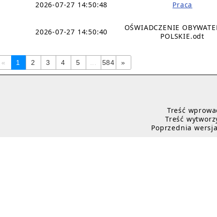
2026-07-27 14:50:48
Praca
OŚWIADCZENIE OBYWAT
2026-07-27 14:50:40
POLSKIE.odt
«
1
2
3
4
5
...
584
»
Treść wprowad
Treść wytworzy
Poprzednia wersja