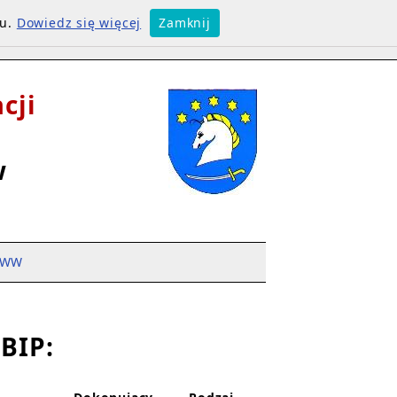
su.
Dowiedz się więcej
Zamknij
cji
w
WW
BIP: