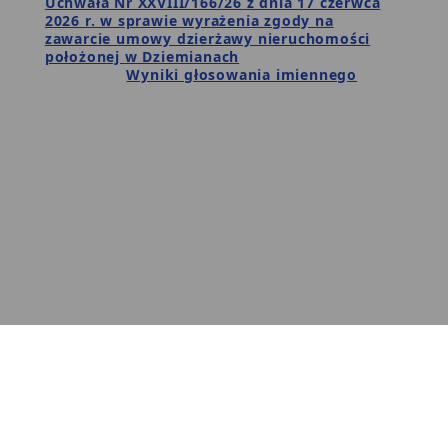
Uchwała Nr XXVIII/166/26 z dnia 17 czerwca
2026 r. w sprawie wyrażenia zgody na
zawarcie umowy dzierżawy nieruchomości
położonej w Dziemianach
Wyniki głosowania imiennego