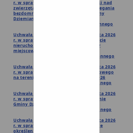
r. w sprawie przyjęcia programu opieki nad
zwierzętami bezdomnymi oraz zapobiegania
bezdomności zwierząt na terenie Gminy
Dziemiany w 2026 roku.
Wyniki głosowania imiennego
Uchwała Nr XXV/143/26 z dnia 25 marca 2026
r. w sprawie wyrażenia zgody na nabycie
nieruchomości gruntowej położonej w
miejscowości Piechowice
Wyniki głosowania imiennego
Uchwała Nr XXV/144/26 z dnia 25 marca 2026
r. w sprawie określenia sezonu kąpielowego
na terenie Gminy Dziemiany na rok 2026
Wyniki głosowania imiennego
Uchwała Nr XXV/145/26 z dnia 25 marca 2026
r. w sprawie wykazu kąpielisk na terenie
Gminy Dziemiany na rok 2026
Wyniki głosowania imiennego
Uchwała Nr XXV/146/26 z dnia 25 marca 2026
r. w sprawie zmiany uchwały w sprawie
określenia wysokości stawki opłaty