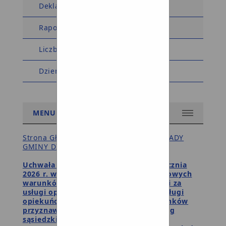
Deklaracja dostępności
Raport dostępności
Liczba wyświetleń: 5574563
Dziennik zmian w BIP
MENU
Strona Główna BIP Gminy
/
UCHWAŁY RADY
GMINY DZIEMIANY - rok 2026
/
Uchwała Nr XXIV/133/26 z dnia 28 stycznia
2026 r. w sprawie określenia szczegółowych
warunków przyznawania i odpłatności za
usługi opiekuńcze i specjalistyczne usługi
opiekuńcze oraz szczegółowych warunków
przyznawania, wymiaru i zakresu usług
sąsiedzkich, sposobu ich rozliczania i