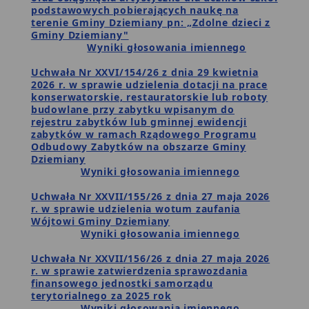
podstawowych pobierających naukę na
terenie Gminy Dziemiany pn: „Zdolne dzieci z
Gminy Dziemiany"
Wyniki głosowania imiennego
Uchwała Nr XXVI/154/26 z dnia 29 kwietnia
2026 r. w sprawie udzielenia dotacji na prace
konserwatorskie, restauratorskie lub roboty
budowlane przy zabytku wpisanym do
rejestru zabytków lub gminnej ewidencji
zabytków w ramach Rządowego Programu
Odbudowy Zabytków na obszarze Gminy
Dziemiany
Wyniki głosowania imiennego
Uchwała Nr XXVII/155/26 z dnia 27 maja 2026
r. w sprawie udzielenia wotum zaufania
Wójtowi Gminy Dziemiany
Wyniki głosowania imiennego
Uchwała Nr XXVII/156/26 z dnia 27 maja 2026
r. w sprawie zatwierdzenia sprawozdania
finansowego jednostki samorządu
terytorialnego za 2025 rok
Wyniki głosowania imiennego