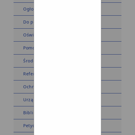
Ogłoszenia i obwieszczenia
Do pobrania
Oświadczenia majątkowe
Pomoc społeczna
Środowiskowy Dom Samopomocy
Referat komunalny
Ochrona środowiska
Urząd Stanu Cywilnego
Biblioteka
Petycje