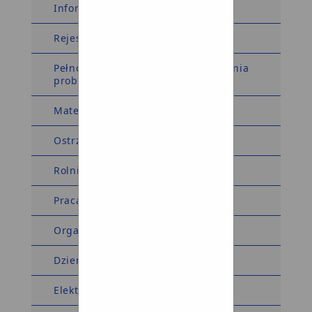
Informacja dla sygnalistów
Rejestry i Ewidencje
Pełnomocnik Wójta ds. rozwiązywania
problemów alkoholowych
Materiały wyborcze
Ostrzeżenia meteorologiczne
Rolnictwo
Praca
Organizacje pozarządowe
Dziennik Ustaw Monitor Polski
Elektroniczna Skrzynka Podawcza