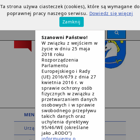
Ta strona używa ciasteczek (cookies), które są wymagane do
poprawnej pracy naszego serwisu.
Dowiedz się więcej
×
Zamknij
OGŁOSZENIE
Szanowni Państwo!
W związku z wejściem w
życie w dniu 25 maja
2018 roku
Rozporządzenia
Parlamentu
Europejskiego i Rady
Urząd Gminy
(UE) 2016/679 z dnia 27
kwietnia 2016 r. w
w
sprawie ochrony osób
Dziemianach
fizycznych w związku z
przetwarzaniem danych
osobowych i w sprawie
swobodnego przepływu
MENU PODMIOTOWE
takich danych oraz
uchylenia dyrektywy
95/46/WE (określane
Urząd Gminy
jako „RODO”)
informujemy o