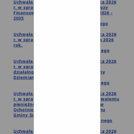
Uchwała Nr XXV/138/26 z dnia 25 marca 2026
r. w sprawie zmian Wieloletniej Prognozy
Finansowej Gminy Dziemiany na lata 2026 -
2035
Wyniki głosowania imiennego
Uchwała Nr XXV/139/26 z dnia 25 marca 2026
r. w sprawie zmiany budżetu gminy na 2026
rok.
Wyniki głosowania imiennego
Uchwała Nr XXV/140/26 z dnia 25 marca 2026
r. w sprawie przyjęcia sprawozdań z
działalności Komisji Stałych Rady Gminy
Dziemiany za 2025 rok
Wyniki głosowania imiennego
Uchwała Nr XXV/141/26 z dnia 25 marca 2026
r. w sprawie ustalenia wysokości ekwiwalentu
pieniężnego dla strażaków ratowników
Ochotniczych Straży Pożarnych z terenu
Gminy Dziemiany
Wyniki głosowania imiennego
Uchwała Nr XXV/142/26 z dnia 25 marca 2026