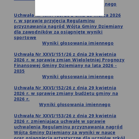
Wyniki głosowania imiennego
Uchwała Nr XXV/150/26 z dnia 25 marca 2026
r. w sprawie przyjęcia Regulaminu
przyznawania nagród Wójta Gminy Dziemiany
dla zawodników za osiągnięte wyniki
sportowe
Wyniki głosowania imiennego
Uchwała Nr XXVI/151/26 z dnia 29 kwietnia
2026 r. w sprawie zmian Wieloletniej Prognozy
Finansowej Gminy Dziemiany na lata 2026 -
2035
Wyniki głosowania imiennego
Uchwała Nr XXVI/152/26 z dnia 29 kwietnia
2026 r. w sprawie zmiany budżetu gminy na
2026 r.
Wyniki głosowania imiennego
Uchwała Nr XXVI/153/26 z dnia 29 kwietnia
2026 r. zmieniająca uchwałę w sprawie
uchwalenia Regulaminu przyznawania nagród
Wójta Gminy Dziemiany za wyniki w nauce
oraz osiągnięcia artystyczne dla uczniów szkół