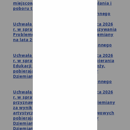
miejscowej oraz określenia zasad ustalania i
poboru tej opłaty
Wyniki głosowania imiennego
Uchwała Nr XXV/147/26 z dnia 25 marca 2026
r. w sprawie przyjęcia Strategii Rozwiązywania
Problemów Społecznych w Gminie Dziemiany
na lata 2026-2030
Wyniki głosowania imiennego
Uchwała Nr XXV/148/26 z dnia 25 marca 2026
r. w sprawie Lokalnego Programu Wspierania
Edukacji Uzdolnionych Dzieci i Młodzieży,
pobierających naukę na terenie gminy
Dziemiany
Wyniki głosowania imiennego
Uchwała Nr XXV/149/26 z dnia 25 marca 2026
r. w sprawie uchwalenia Regulaminu
przyznawania nagród Wójta Gminy Dziemiany
za wyniki w nauce oraz osiągnięcia
artystyczne dla uczniów szkół podstawowych
pobierających naukę na terenie Gminy
Dziemiany pn: „Zdolne dzieci z Gminy
Dziemiany"