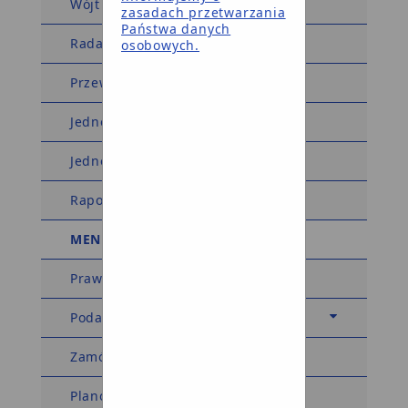
Wójt Gminy
zasadach przetwarzania
Państwa danych
Rada Gminy
osobowych.
Przewodniczący Rady Gminy
Jednostki organizacyjne
Jednostki pomocnicze
Raport o stanie gminy
MENU TEMATYCZNE
Prawo miejscowe
Podatki i opłaty
Zamówienia publiczne
Planowanie przestrzenne